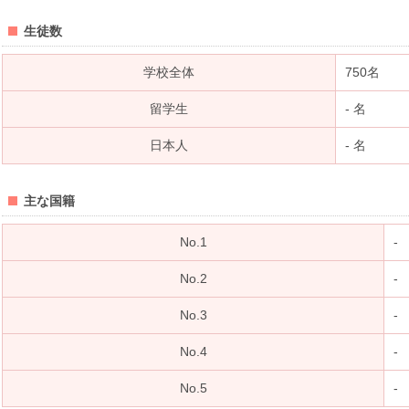
生徒数
学校全体
750名
留学生
- 名
日本人
- 名
主な国籍
No.1
-
No.2
-
No.3
-
No.4
-
No.5
-