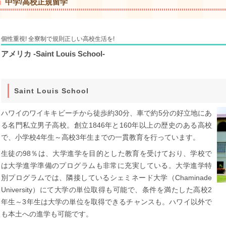
中学/高校正規留学
個性重視! 全寮制で規則正しい高校生活を!
アメリカ -Saint Louis School-
Saint Louis School
ハワイのワイキキビーチから徒歩約30分、車で約5分の好立地にあ
る名門私立男子高校。創立1846年と160年以上の歴史のある高校
で、小学校4年生～高校3年生までの一貫教育を行っています。
生徒の98％は、大学進学を目的とした教育を受けており、学校で
は大学進学準備のプログラムも非常に充実している。大学進学特
別プログラムでは、隣接しているシェミネード大学（Chaminade
University）にて大学の単位取得も可能で、条件を満たした高校2
年生～3年生は大学の単位を取得できるチャンスも。ハワイ以外で
も本土への進学も可能です。