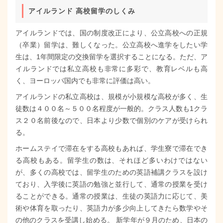
アイルランド 高校留学のしくみ
アイルランドでは、国の制度改正により、公立高校への正規
（卒業）留学は、難しくなった。公立高校へ進学をしたい学
生は、1年間限定の交換留学を選択することになる。ただ、ア
イルランドでは私立高校も非常に多彩で、教育レベルも高
く、ヨーロッパ国内でも非常に評価は高い。
アイルランドの私立高校は、規模が小規模な高校が多く、生
徒数は４００名～５００名程度が一般的。クラス人数も1クラ
ス２０名前後なので、日本より少数で個別のケアが受けられ
る。
ホームステイで滞在をする高校もあれば、学生寮で滞在でき
る高校もある。留学生の数は、それほど多いわけではない
が、多くの高校では、留学生のための英語補講クラスを設け
ており、入学後に英語の勉強と並行して、通常の授業を受け
ることができる。通常の授業は、生徒の英語力に応じて、美
術や体育を取ったり、英語力が多少向上してきたら数学やそ
の他のクラスを受講し始める。 新学年が９月のため、日本の