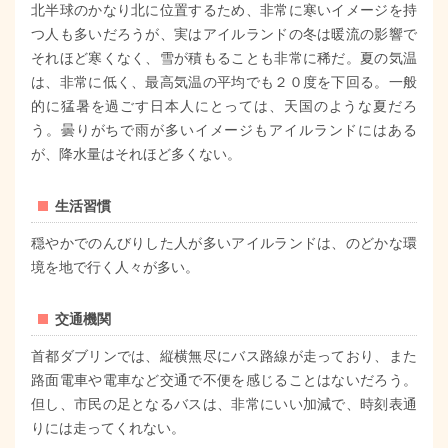
北半球のかなり北に位置するため、非常に寒いイメージを持
つ人も多いだろうが、実はアイルランドの冬は暖流の影響で
それほど寒くなく、雪が積もることも非常に稀だ。夏の気温
は、非常に低く、最高気温の平均でも２０度を下回る。一般
的に猛暑を過ごす日本人にとっては、天国のような夏だろ
う。曇りがちで雨が多いイメージもアイルランドにはある
が、降水量はそれほど多くない。
生活習慣
穏やかでのんびりした人が多いアイルランドは、のどかな環
境を地で行く人々が多い。
交通機関
首都ダブリンでは、縦横無尽にバス路線が走っており、また
路面電車や電車など交通で不便を感じることはないだろう。
但し、市民の足となるバスは、非常にいい加減で、時刻表通
りには走ってくれない。